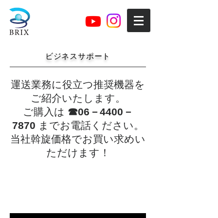
ビジネスサポート
運送業務に役立つ推奨機器を
ご紹介いたします。
ご購入は
☎06－4400－
7870
までお電話ください。
​当社斡旋価格でお買い求めい
ただけます！
​デジタ
コ + デ
ジタコ
データ
分析ソ
フト